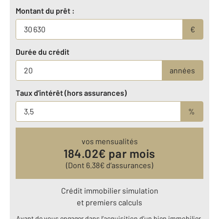
Montant du prêt :
€
Durée du crédit
années
Taux d'intérêt (hors assurances)
%
vos mensualités
184.02
€ par mois
(Dont
6.38
€ d’assurances)
Crédit immobilier simulation
et premiers calculs
Avant de vous engager dans l’acquisition d’un bien immobilier,