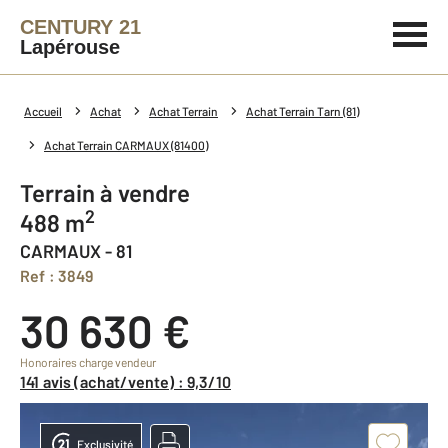
CENTURY 21
Lapérouse
Accueil
Achat
Achat Terrain
Achat Terrain Tarn (81)
Achat Terrain CARMAUX (81400)
Terrain à vendre
2
488 m
CARMAUX - 81
Ref : 3849
30 630 €
Honoraires charge vendeur
141 avis (achat/vente) : 9,3/10
Exclusivité